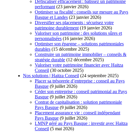
Défiscaliser efficacement : bâtissez un patrimoine
performant
(23 janvier 2026)
Optimiser sa fiscalité : conseils sur mesure au Pays
Basque et Landes
(23 janvier 2026)
Diversifier ses placements : sécurisez votre
patrimoine durablement
(19 janvier 2026)
Valoriser son patrimoine : des solutions sûres et
personnalisées
(16 janvier 2026)
Optimiser son épargne – solutions patrimoniales
durables
(15 décembre 2025)
Construire un patrimoine immobilier – conseils &
stratégie durable
(12 décembre 2025)
Valoriser votre patrimoine financier avec Haitza
Conseil
(30 octobre 2025)
Nos solutions | Haitza Conseil
(24 septembre 2025)
Placer sa trésorerie d’entreprise : conseil au Pays
Basque
(9 juillet 2026)
Céder son entreprise : conseil patrimonial au Pays
Basque
(9 juillet 2026)
Contrat de capitalisation : solution patrimoniale
Pays Basque
(9 juillet 2026)
Placement assurance vie : conseil indépendant
Pays Basque
(9 juillet 2026)
LMNP géré au Pays Basque : investir avec Haitza
Conseil
(5 mai 2026)